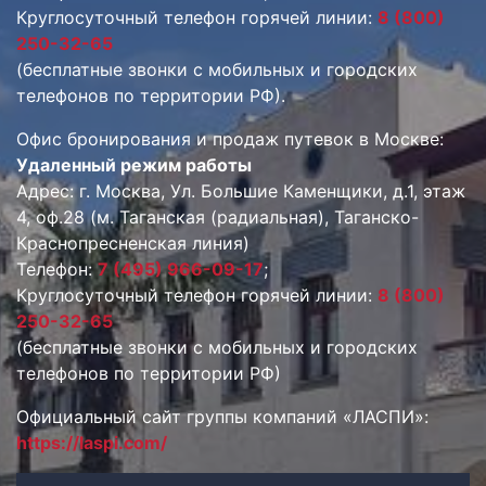
Круглосуточный телефон горячей линии:
8 (800)
250-32-65
(бесплатные звонки с мобильных и городских
телефонов по территории РФ).
Офис бронирования и продаж путевок в Москве:
Удаленный режим работы
Адрес: г. Москва, Ул. Большие Каменщики, д.1, этаж
4, оф.28 (м. Таганская (радиальная), Таганско-
Краснопресненская линия)
Телефон:
7 (495) 966-09-17
;
Круглосуточный телефон горячей линии:
8 (800)
250-32-65
(бесплатные звонки с мобильных и городских
телефонов по территории РФ)
Официальный сайт группы компаний «ЛАСПИ»:
https://laspi.com/