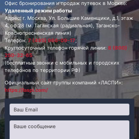
Офис бронирования и продаж путевок в Москве:
Удаленный режим работы
Адрес: г. Москва, Ул. Большие Каменщики, д.1, этаж
4, оф.28 (м. Таганская (радиальная), Таганско-
Краснопресненская линия)
Телефон:
7 (495) 966-09-17
;
Круглосуточный телефон горячей линии:
8 (800)
250-32-65
(бесплатные звонки с мобильных и городских
телефонов по территории РФ)
Официальный сайт группы компаний «ЛАСПИ»:
https://laspi.com/